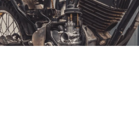
Dvojtaktný motor
Dvoutaktní motor, také označovaný také jako
dvoudobý motor či lidově
dvoutakt
, je pístový
spalovací motor pracující na dvě doby nebo jinak
řečeno ve dvou taktech.
To znamená, že pracovní cyklus motoru proběhne
během dvou zdvihů
pístu
a jedné otáčky
klikového