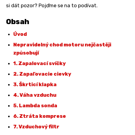
si dát pozor? Pojďme se na to podívat.
Obsah
Úvod
Nepravidelný chod motoru nejčastěji
způsobují
1. Zapalovací svíčky
2. Zapaľovacie cievky
3. Škrticí klapka
4. Váha vzduchu
5. Lambda sonda
6. Ztráta komprese
7. Vzduchový filtr