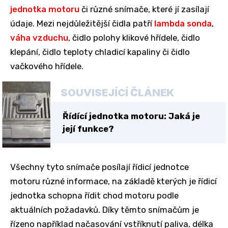
jednotka motoru
či různé snímače, které jí zasílají
údaje. Mezi nejdůležitější čidla patří
lambda sonda
,
váha vzduchu
, čidlo polohy klikové hřídele, čidlo
klepání, čidlo teploty chladicí kapaliny či čidlo
vačkového hřídele.
SOUVISEJÍCÍ ČLÁNEK
Řídící jednotka motoru: Jaká je
její funkce?
Všechny tyto snímače posílají řídicí jednotce
motoru různé informace, na základě kterých je řídicí
jednotka schopna řídit chod motoru podle
aktuálních požadavků. Díky těmto snímačům je
řízeno například načasování vstříknutí paliva, délka