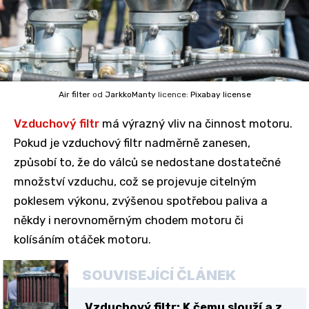
Air filter
od
JarkkoManty
licence:
Pixabay license
Vzduchový filtr
má výrazný vliv na činnost motoru.
Pokud je vzduchový filtr nadměrně zanesen,
způsobí to, že do válců se nedostane dostatečné
množství vzduchu, což se projevuje citelným
poklesem výkonu, zvýšenou spotřebou paliva a
někdy i nerovnoměrným chodem motoru či
kolísáním otáček motoru.
SOUVISEJÍCÍ ČLÁNEK
Vzduchový filtr: K čemu slouží a z