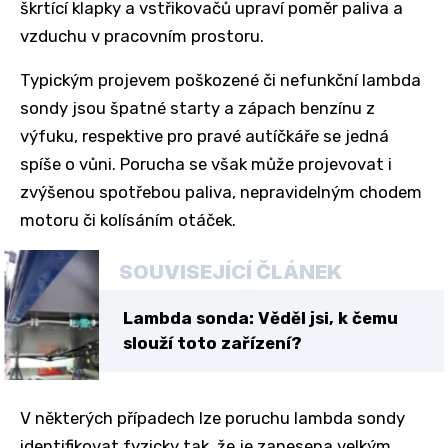
škrtící klapky a vstřikovačů upraví poměr paliva a
vzduchu v pracovním prostoru.
Typickým projevem poškozené či nefunkční lambda
sondy jsou špatné starty a zápach benzínu z
výfuku, respektive pro pravé autíčkáře se jedná
spíše o vůni. Porucha se však může projevovat i
zvýšenou spotřebou paliva, nepravidelným chodem
motoru či kolísáním otáček.
SOUVISEJÍCÍ ČLÁNEK
Lambda sonda: Věděl jsi, k čemu
slouží toto zařízení?
V některých případech lze poruchu lambda sondy
identifikovat fyzicky tak, že je zanesena velkým