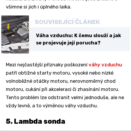
všimne si jich i úplného laika.
SOUVISEJÍCÍ ČLÁNEK
Váha vzduchu: K čemu slouží a jak
se projevuje její porucha?
Mezi nejčastější příznaky poškození
váhy vzduchu
patří obtížné starty motoru, vysoké nebo nízké
volnoběžné otáčky motoru, nerovnoměrný chod
motoru, cukání při akceleraci či zhasínání motoru.
Tento problém lze odstranit velmi jednoduše, ale ne
vždy levně, a to výměnou váhy vzduchu.
5. Lambda sonda