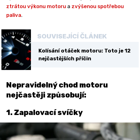
ztrátou výkonu motoru
a
zvýšenou spotřebou
paliva
.
SOUVISEJÍCÍ ČLÁNEK
Kolísání otáček motoru: Toto je 12
nejčastějších příčin
Nepravidelný chod motoru
nejčastěji způsobují:
1. Zapalovací svíčky