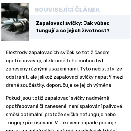
SOUVISEJÍCÍ ČLÁNEK
Zapalovací svíčky: Jak vůbec
fungují a co jejich životnost?
Elektrody zapalovacích svíček se totiž časem
opotřebovávají, ale kromě toho mohou být
zaneseny různými usazeninami. Tyto nečistoty lze
odstranit, ale jelikož zapalovací svíčky nepatří mezi
drahé součástky, doporučuje se jejich výměna.
Pokud jsou totiž zapalovací svíčky nadměrně
opotřebované či zanesené, není spalování palivové
směsi optimální, protože svíčka nefunguje nebo
funguje přerušování. V takovém případě pracuje
motor na méně válců, což má za následek trhání,