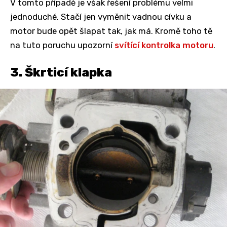
V tomto případě je však řešení problému velmi
jednoduché. Stačí jen vyměnit vadnou cívku a
motor bude opět šlapat tak, jak má. Kromě toho tě
na tuto poruchu upozorní
svítící kontrolka motoru
.
3. Škrticí klapka