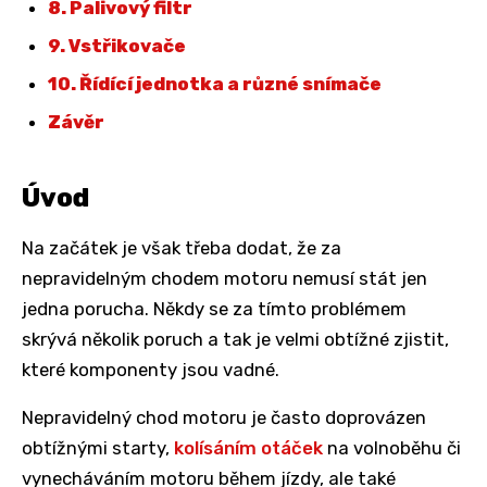
8. Palivový filtr
9. Vstřikovače
10. Řídící jednotka a různé snímače
Závěr
Úvod
Na začátek je však třeba dodat, že za
nepravidelným chodem motoru nemusí stát jen
jedna porucha. Někdy se za tímto problémem
skrývá několik poruch a tak je velmi obtížné zjistit,
které komponenty jsou vadné.
Nepravidelný chod motoru je často doprovázen
obtížnými starty,
kolísáním otáček
na volnoběhu či
vynecháváním motoru během jízdy, ale také