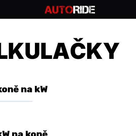
LKULAČKY
koně na kW
kW na koně