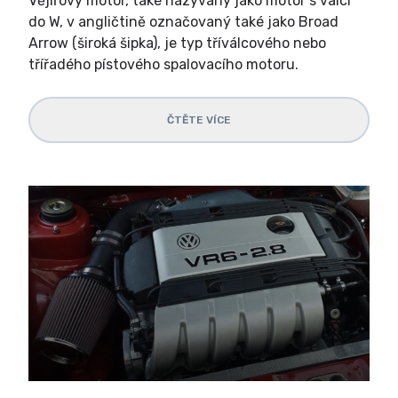
Vějířový motor, také nazývaný jako motor s válci
do W, v angličtině označovaný také jako Broad
Arrow (široká šipka), je typ tříválcového nebo
třířadého pístového spalovacího motoru.
ČTĚTE VÍCE