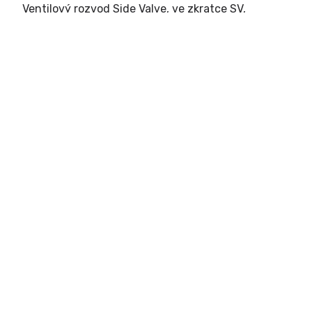
Ventilový rozvod Side Valve, ve zkratce SV,
označuje rozvod s bočními ventily. Jak již vyplývá
z názvu, jedná se o ventilový rozvod, při kterém
jsou ventily umístěny na jedné nebo obou
stranách válce.
ČTĚTE VÍCE