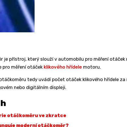
 je přístroj, který slouží v automobilu pro měření otáček
e pro měření otáček
klikového hřídele
motoru.
otáčkoměru tedy uvádí počet otáček klikového hřídele za
ovém nebo digitálním displeji.
ah
rie otáčkoměru ve zkratce
unguje moderní otáčkoměr?