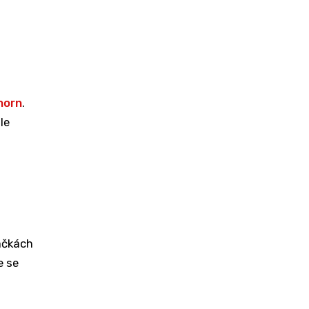
horn
.
le
áčkách
e se