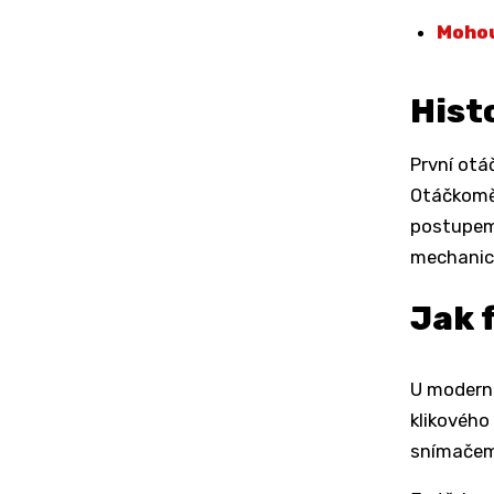
Mohou
Hist
První otá
Otáčkoměr
postupem 
mechanick
Jak 
U moderní
klikového
snímače