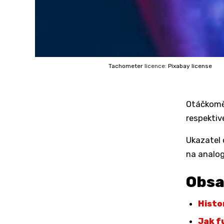
Tachometer
licence:
Pixabay license
Otáčkoměr
respektiv
Ukazatel 
na analog
Obs
Histo
Jak f