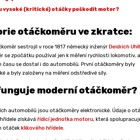
 vysoké (kritické) otáčky poškodit motor?
orie otáčkoměru ve zkratce:
čkoměr sestrojil v roce 1817 německý inženýr
Deidrich Uhl
 se zpočátku používal jen k měření rychlosti lokomotiv, a
času se dostal i do automobilů. První otáčkoměry byly
é a byly založeny na měření odstředivé síly.
funguje moderní otáčkoměr?
ch automobilů jsou otáčkoměry elektronické. Údaje o ot
 hřídele získává
řídicí jednotka motoru
, která spolupracuj
m otáček
klikového hřídele
.