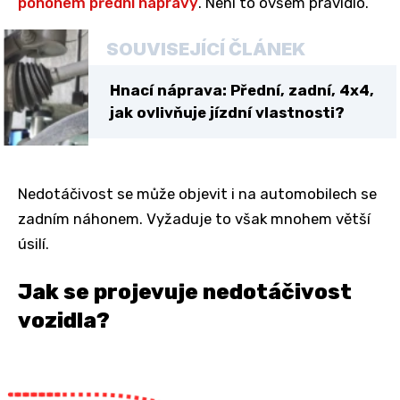
pohonem přední nápravy
. Není to ovšem pravidlo.
SOUVISEJÍCÍ ČLÁNEK
Hnací náprava: Přední, zadní, 4x4,
jak ovlivňuje jízdní vlastnosti?
Nedotáčivost se může objevit i na automobilech se
zadním náhonem. Vyžaduje to však mnohem větší
úsilí.
Jak se projevuje nedotáčivost
vozidla?