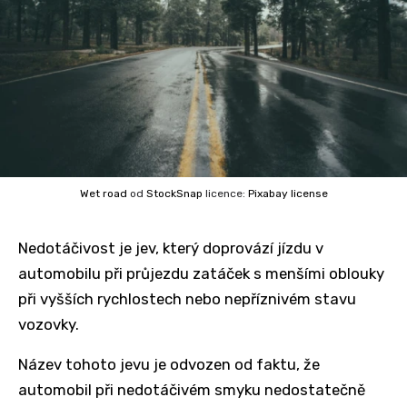
Wet road
od
StockSnap
licence:
Pixabay license
Nedotáčivost je jev, který doprovází jízdu v
automobilu při průjezdu zatáček s menšími oblouky
při vyšších rychlostech nebo nepříznivém stavu
vozovky.
Název tohoto jevu je odvozen od faktu, že
automobil při nedotáčivém smyku nedostatečně