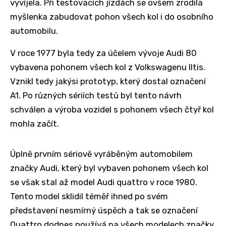
vyvíjela. Při testovacích jízdách se ovšem zrodila
myšlenka zabudovat pohon všech kol i do osobního
automobilu.
V roce 1977 byla tedy za účelem vývoje Audi 80
vybavena pohonem všech kol z Volkswagenu Iltis.
Vznikl tedy jakýsi prototyp, který dostal označení
A1. Po různých sériích testů byl tento návrh
schválen a výroba vozidel s pohonem všech čtyř kol
mohla začít.
Úplně prvním sériově vyráběným automobilem
značky Audi, který byl vybaven pohonem všech kol
se však stal až model Audi quattro v roce 1980.
Tento model sklidil téměř ihned po svém
představení nesmírný úspěch a tak se označení
Quattro dodnes používá na všech modelech značky