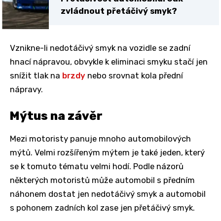
zvládnout přetáčivý smyk?
Vznikne-li nedotáčivý smyk na vozidle se zadní
hnací nápravou, obvykle k eliminaci smyku stačí jen
snížit tlak na
brzdy
nebo srovnat kola přední
nápravy.
Mýtus na závěr
Mezi motoristy panuje mnoho automobilových
mýtů. Velmi rozšířeným mýtem je také jeden, který
se k tomuto tématu velmi hodí. Podle názorů
některých motoristů může automobil s předním
náhonem dostat jen nedotáčivý smyk a automobil
s pohonem zadních kol zase jen přetáčivý smyk.