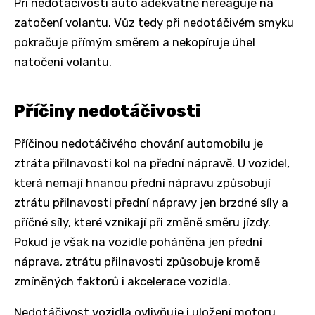
Při nedotáčivosti auto adekvátně nereaguje na
zatočení volantu. Vůz tedy při nedotáčivém smyku
pokračuje přímým směrem a nekopíruje úhel
natočení volantu.
Příčiny nedotáčivosti
Příčinou nedotáčivého chování automobilu je
ztráta přilnavosti kol na přední nápravě. U vozidel,
která nemají hnanou přední nápravu způsobují
ztrátu přilnavosti přední nápravy jen brzdné síly a
příčné síly, které vznikají při změně směru jízdy.
Pokud je však na vozidle poháněna jen přední
náprava, ztrátu přilnavosti způsobuje kromě
zmíněných faktorů i akcelerace vozidla.
Nedotáčivost vozidla ovlivňuje i uložení motoru.