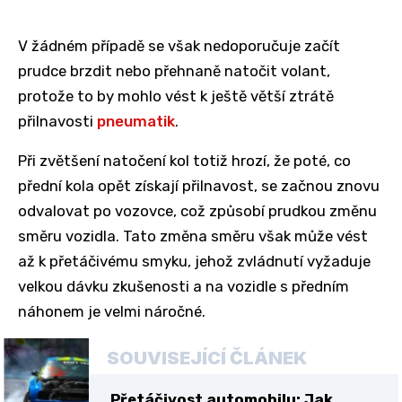
V žádném případě se však nedoporučuje začít
prudce brzdit nebo přehnaně natočit volant,
protože to by mohlo vést k ještě větší ztrátě
přilnavosti
pneumatik
.
Při zvětšení natočení kol totiž hrozí, že poté, co
přední kola opět získají přilnavost, se začnou znovu
odvalovat po vozovce, což způsobí prudkou změnu
směru vozidla. Tato změna směru však může vést
až k přetáčivému smyku, jehož zvládnutí vyžaduje
velkou dávku zkušenosti a na vozidle s předním
náhonem je velmi náročné.
SOUVISEJÍCÍ ČLÁNEK
Přetáčivost automobilu: Jak