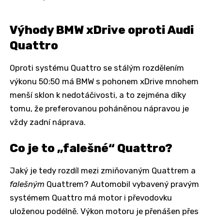
Výhody BMW xDrive oproti Audi
Quattro
Oproti systému Quattro se stálým rozdělením
výkonu 50:50 má BMW s pohonem xDrive mnohem
menší sklon k nedotáčivosti, a to zejména díky
tomu, že preferovanou poháněnou nápravou je
vždy zadní náprava.
Co je to „falešné“ Quattro?
Jaký je tedy rozdíl mezi zmiňovaným Quattrem a
falešným
Quattrem? Automobil vybavený pravým
systémem Quattro má motor i převodovku
uloženou podélně. Výkon motoru je přenášen přes