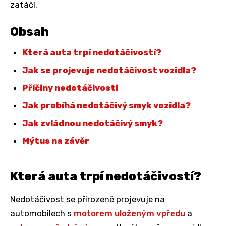
zatáčí.
Obsah
Která auta trpí nedotáčivostí?
Jak se projevuje nedotáčivost vozidla?
Příčiny nedotáčivosti
Jak probíhá nedotáčivý smyk vozidla?
Jak zvládnou nedotáčivý smyk?
Mýtus na závěr
Která auta trpí nedotáčivostí?
Nedotáčivost se přirozeně projevuje na
automobilech s
motorem uloženým vpředu
a