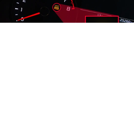
VDC OFF warning light on the dashboard
od
© Martin Milo
Systém VDC, v angličtině Vehicle Dynamic Control,
označuje systém dynamické kontroly vozidla.
Systém VDC slouží ke stabilizaci vozidla a pomáhá
zvládat situace v případě ztráty přilnavosti,
respektive v případě
smyku
.
VDC představuje jeden ze systémů elektronické