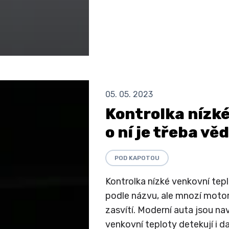
05. 05. 2023
Kontrolka nízké
o ní je třeba vě
POD KAPOTOU
Kontrolka nízké venkovní tep
podle názvu, ale mnozí motori
zasvítí. Moderní auta jsou n
venkovní teploty detekují i ​​d