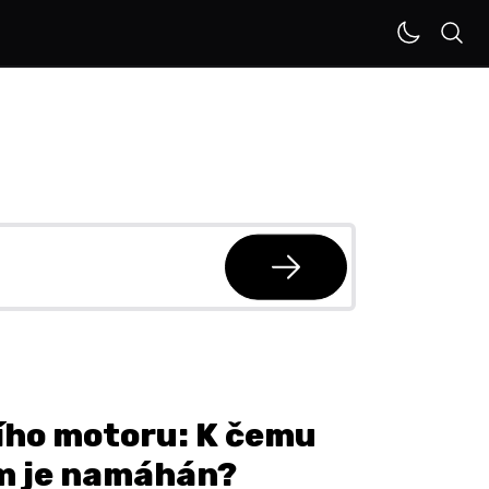
ího motoru: K čemu
ím je namáhán?