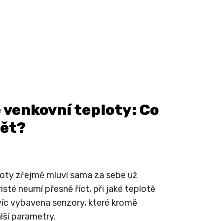
 venkovní teploty: Co
dět?
loty zřejmě mluví sama za sebe už
sté neumí přesně říct, při jaké teplotě
avíc vybavena senzory, které kromě
alší parametry.