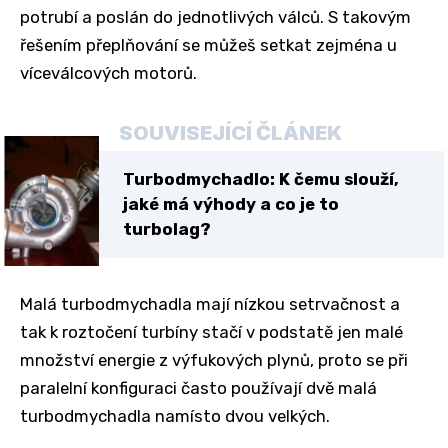
potrubí a poslán do jednotlivých válců. S takovým
řešením přeplňování se můžeš setkat zejména u
víceválcových motorů.
SOUVISEJÍCÍ ČLÁNEK
Turbodmychadlo: K čemu slouží,
jaké má výhody a co je to
turbolag?
Malá turbodmychadla mají nízkou setrvačnost a
tak k roztočení turbíny stačí v podstatě jen malé
množství energie z výfukových plynů, proto se při
paralelní konfiguraci často používají dvě malá
turbodmychadla namísto dvou velkých.