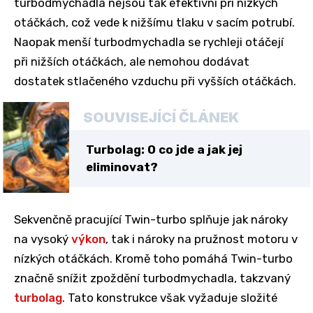
turbodmychadla nejsou tak efektivní při nízkých
otáčkách, což vede k nižšímu tlaku v sacím potrubí.
Naopak menší turbodmychadla se rychleji otáčejí
při nižších otáčkách, ale nemohou dodávat
dostatek stlačeného vzduchu při vyšších otáčkách.
SOUVISEJÍCÍ ČLÁNEK
Turbolag: O co jde a jak jej
eliminovat?
Sekvenčně pracující Twin-turbo splňuje jak nároky
na vysoký
výkon
, tak i nároky na pružnost motoru v
nízkých otáčkách. Kromě toho pomáhá Twin-turbo
značně snížit zpoždění turbodmychadla, takzvaný
turbolag
. Tato konstrukce však vyžaduje složité