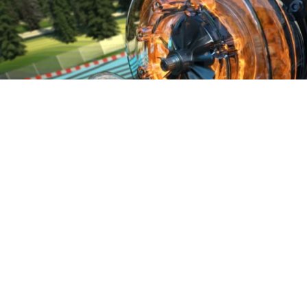
Turbo
Turbo, Twin turbo, Bi-turbo, Twin-scroll nebo
elektrické turbodmychadlo? Které z nich je nejlepší
a jaké jsou jejich výhody či nevýhody?
Na všechny zmíněné typy turbodmychadel se
podíváme v tomto článku a povíme si něco o jejich