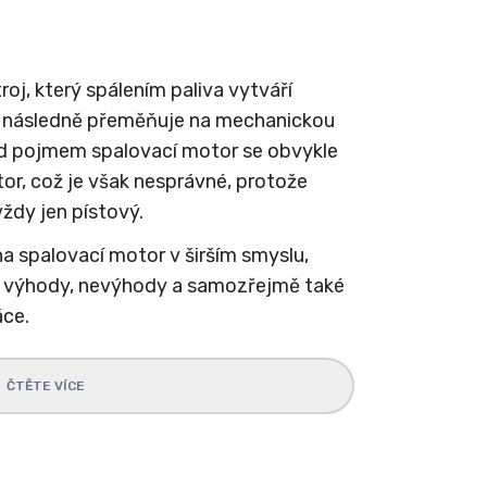
roj, který spálením paliva vytváří
ii následně přeměňuje na mechanickou
od pojmem spalovací motor se obvykle
or, což je však nesprávné, protože
ždy jen pístový.
na spalovací motor v širším smyslu,
o výhody, nevýhody a samozřejmě také
áce.
ČTĚTE VÍCE