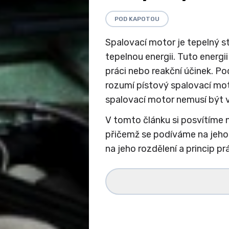
POD KAPOTOU
Spalovací motor je tepelný st
tepelnou energii. Tuto energ
práci nebo reakční účinek. P
rozumí pístový spalovací mot
spalovací motor nemusí být v
V tomto článku si posvítíme 
přičemž se podíváme na jeh
na jeho rozdělení a princip pr