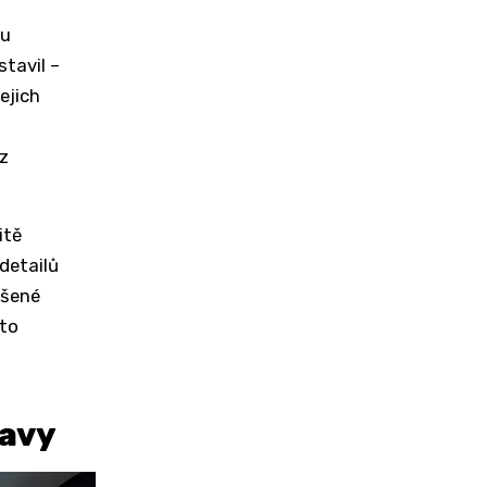
 u
tavil –
ejich
 z
itě
detailů
ušené
 to
tavy