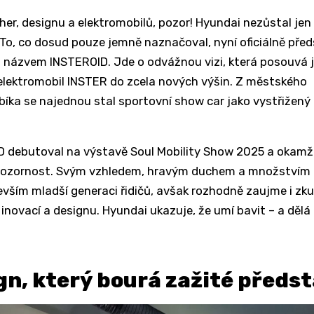
her, designu a elektromobilů, pozor! Hyundai nezůstal jen
To, co dosud pouze jemně naznačoval, nyní oficiálně předs
 názvem INSTEROID. Jde o odvážnou vizi, která posouvá j
lektromobil INSTER do zcela nových výšin. Z městského
bíka se najednou stal sportovní show car jako vystřižený
 debutoval na výstavě Soul Mobility Show 2025 a okamž
pozornost. Svým vzhledem, hravým duchem a množstvím 
evším mladší generaci řidičů, avšak rozhodně zaujme i zk
inovací a designu. Hyundai ukazuje, že umí bavit – a dělá
gn, který bourá zažité předs