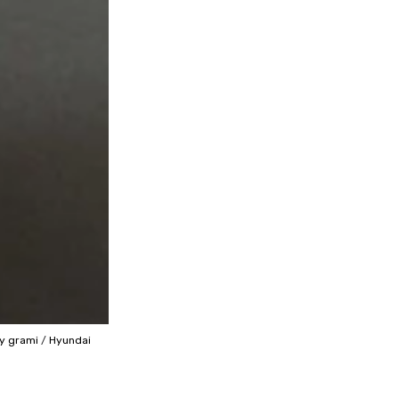
ny grami
/
Hyundai