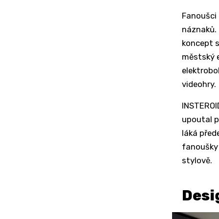
Fanoušci 
náznaků. 
koncept s
městský e
elektrobo
videohry.
INSTEROID
upoutal 
láká před
fanoušky 
stylově.
Desi