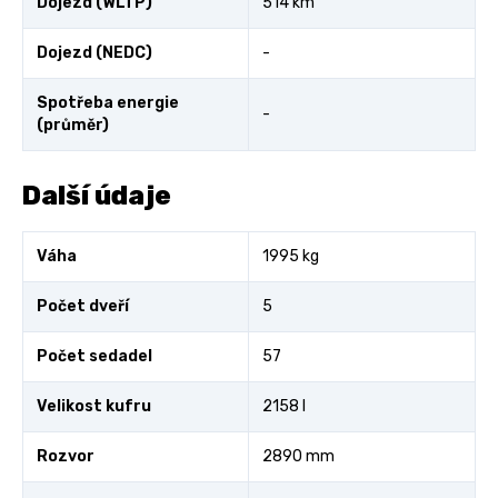
Dojezd (WLTP)
514 km
Dojezd (NEDC)
-
Spotřeba energie
-
(průměr)
Další údaje
Váha
1995 kg
Počet dveří
5
Počet sedadel
57
Velikost kufru
2158 l
Rozvor
2890 mm