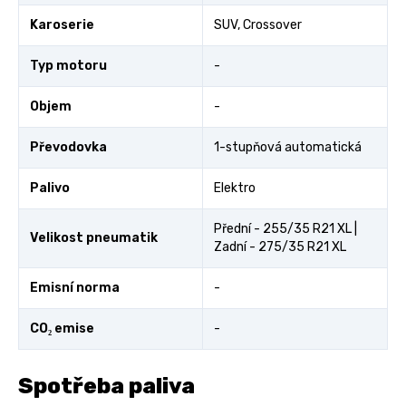
Karoserie
SUV, Crossover
Typ motoru
-
Objem
-
Převodovka
1-stupňová automatická
Palivo
Elektro
Přední - 255/35 R21 XL |
Velikost pneumatik
Zadní - 275/35 R21 XL
Emisní norma
-
CO₂ emise
-
Spotřeba paliva