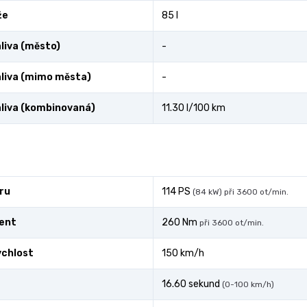
že
85 l
liva (město)
-
liva (mimo města)
-
liva (kombinovaná)
11.30 l/100 km
ru
114 PS
(84 kW) při 3600 ot/min.
ent
260 Nm
při 3600 ot/min.
ychlost
150 km/h
16.60 sekund
(0-100 km/h)