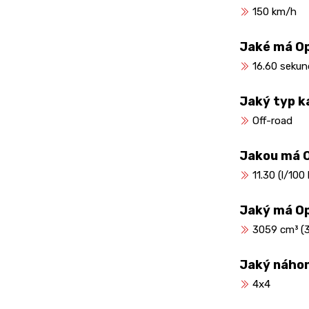
150 km/h
Jaké má Op
16.60 sekun
Jaký typ k
Off-road
Jakou má 
11.30 (l/100
Jaký má O
3059 cm³ (3.1
Jaký náho
4x4