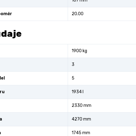
107 mm
poměr
20.00
údaje
1900 kg
3
el
5
fru
1934 l
2330 mm
a
4270 mm
a
1745 mm