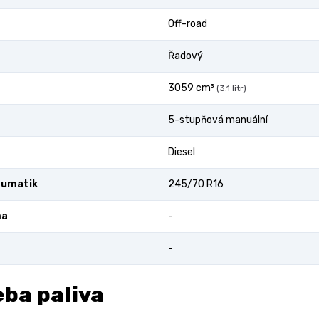
Off-road
Řadový
3059 cm³
(3.1 litr)
5-stupňová manuální
Diesel
eumatik
245/70 R16
ma
-
-
ba paliva