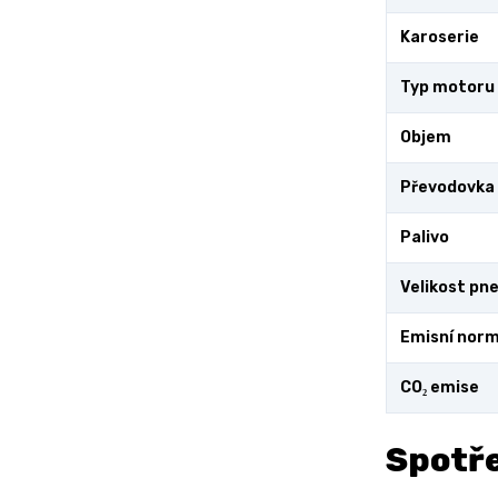
Karoserie
Typ motoru
Objem
Převodovka
Palivo
Velikost pn
Emisní nor
CO₂ emise
Spotře