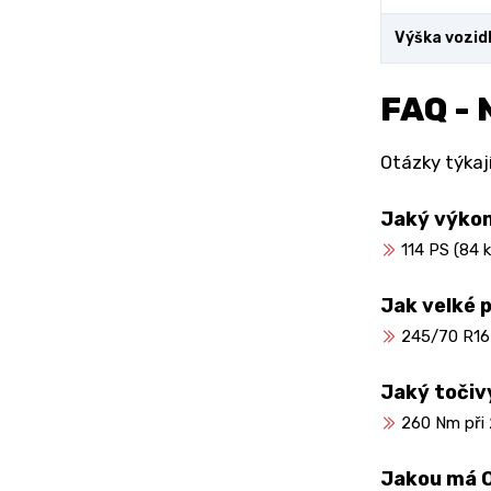
Výška vozid
FAQ - 
Otázky týkají
Jaký výko
114 PS (84 
Jak velké 
245/70 R16
Jaký toči
260 Nm při 
Jakou má O