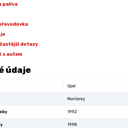
 paliva
 převodovka
aje
jčastější dotazy
t s autem
é údaje
Opel
Monterey
roby
1992
by
1998