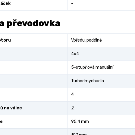
áček
-
a převodovka
otoru
Vpředu, podélně
4x4
5-stupňová manuální
Turbodmychadlo
4
ů na válec
2
ce
95.4 mm