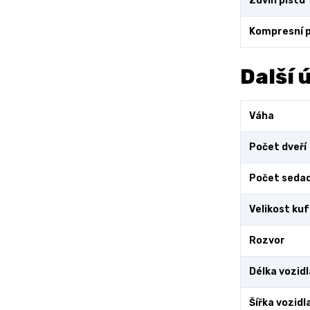
Zdvih pístu
Kompresní 
Další 
Váha
Počet dveří
Počet sedad
Velikost ku
Rozvor
Délka vozidl
Šířka vozidl