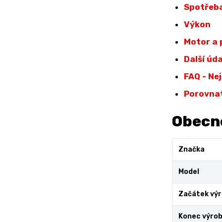
Spotřeba
Výkon
Motor a
Další úd
FAQ - Ne
Porovna
Obecn
Značka
Model
Začátek vý
Konec výro