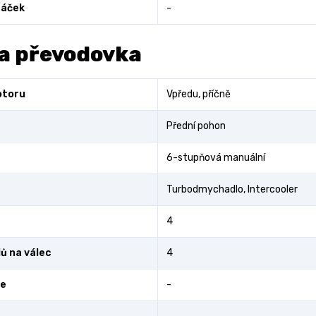
áček
-
a převodovka
otoru
Vpředu, příčně
Přední pohon
6-stupňová manuální
Turbodmychadlo, Intercooler
4
ů na válec
4
ce
-