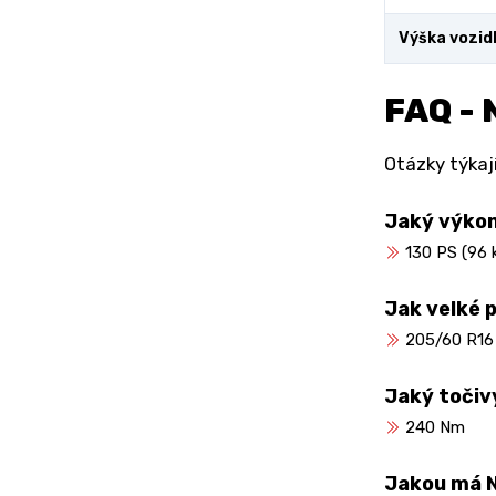
Výška vozid
FAQ - 
Otázky týkaj
Jaký výko
130 PS (96 
Jak velké 
205/60 R16
Jaký toči
240 Nm
Jakou má N