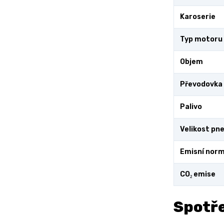
Karoserie
Typ motoru
Objem
Převodovka
Palivo
Velikost pn
Emisní nor
CO₂ emise
Spotře