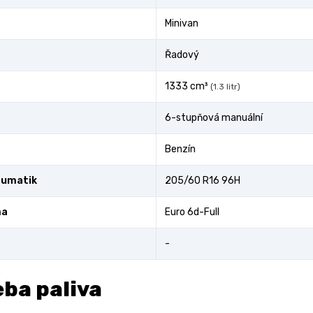
Minivan
Řadový
1333 cm³
(1.3 litr)
6-stupňová manuální
Benzín
eumatik
205/60 R16 96H
ma
Euro 6d-Full
-
ba paliva