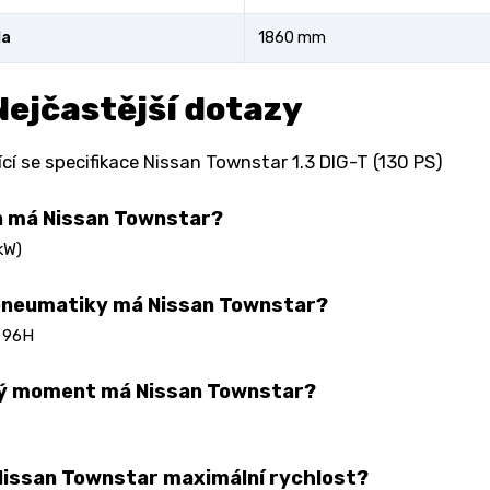
la
1860 mm
Nejčastější dotazy
ící se specifikace Nissan Townstar 1.3 DIG-T (130 PS)
n má Nissan Townstar?
kW)
pneumatiky má Nissan Townstar?
 96H
vý moment má Nissan Townstar?
issan Townstar maximální rychlost?