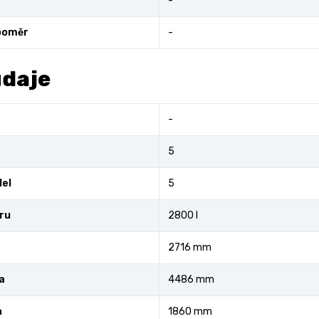
-
poměr
-
údaje
-
5
el
5
fru
2800 l
2716 mm
a
4486 mm
a
1860 mm