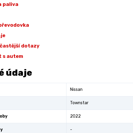
 paliva
 převodovka
aje
jčastější dotazy
t s autem
é údaje
Nissan
Townstar
roby
2022
by
-