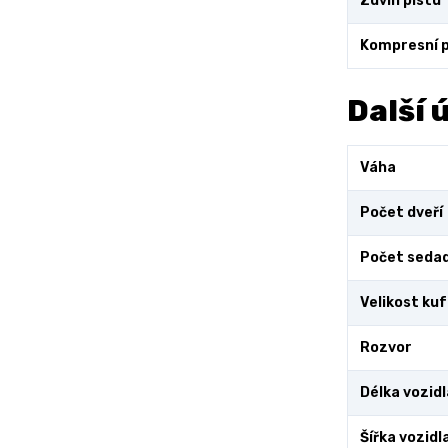
Zdvih pístu
Kompresní 
Další 
Váha
Počet dveří
Počet sedad
Velikost ku
Rozvor
Délka vozidl
Šířka vozidl