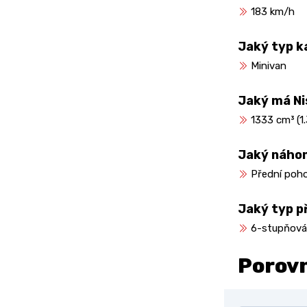
183 km/h
Jaký typ k
Minivan
Jaký má N
1333 cm³ (1.3
Jaký náho
Přední poh
Jaký typ 
6-stupňová
Porov