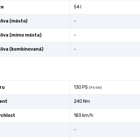
že
54 l
liva (město)
-
liva (mimo města)
-
liva (kombinovaná)
-
ru
130 PS
(96 kW)
ent
240 Nm
ychlost
183 km/h
-