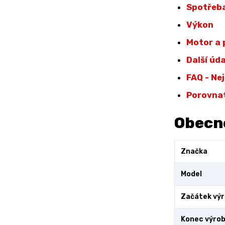
Spotřeba
Výkon
Motor a
Další úd
FAQ - Ne
Porovna
Obecn
Značka
Model
Začátek vý
Konec výro