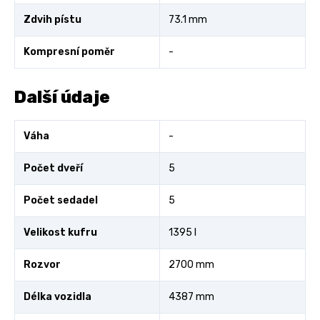
Zdvih pístu
73.1 mm
Kompresní poměr
-
Další údaje
Váha
-
Počet dveří
5
Počet sedadel
5
Velikost kufru
1395 l
Rozvor
2700 mm
Délka vozidla
4387 mm