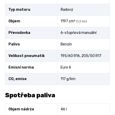
Typ motoru
Řadový
Objem
1197 cm³
(1.2 litr)
Převodovka
6-stupňová manuální
Palivo
Benzín
Velikost pneumatik
195/60 R16, 205/50 R17
Emisní norma
Euro 6
CO₂ emise
117 g/km
Spotřeba paliva
Objem nádrže
46 l