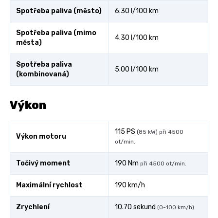
Spotřeba paliva (město)
6.30 l/100 km
Spotřeba paliva (mimo
4.30 l/100 km
města)
Spotřeba paliva
5.00 l/100 km
(kombinovaná)
Výkon
115 PS
(85 kW) při 4500
Výkon motoru
ot/min.
Točivý moment
190 Nm
při 4500 ot/min.
Maximální rychlost
190 km/h
Zrychlení
10.70 sekund
(0-100 km/h)