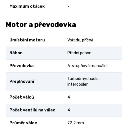
Maximum otáček
-
Motor a převodovka
Umístění motoru
Vpředu, příčně
Náhon
Přední pohon
Převodovka
6-stupňová manuální
Turbodmychadlo,
Přeplňování
Intercooler
Počet válců
4
Počet ventilů na válec
4
Průměr válce
72.2 mm