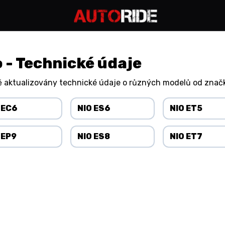
o - Technické údaje
 aktualizovány technické údaje o různých modelů od značk
 EC6
NIO ES6
NIO ET5
 EP9
NIO ES8
NIO ET7