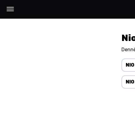
Ni
Denně
NIO
NIO