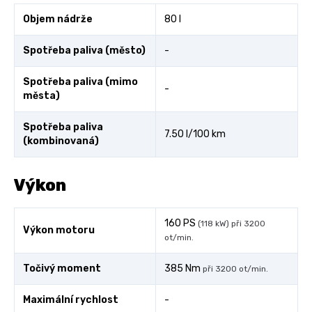
Objem nádrže
80 l
Spotřeba paliva (město)
-
Spotřeba paliva (mimo
-
města)
Spotřeba paliva
7.50 l/100 km
(kombinovaná)
Výkon
160 PS
(118 kW) při 3200
Výkon motoru
ot/min.
Točivý moment
385 Nm
při 3200 ot/min.
Maximální rychlost
-