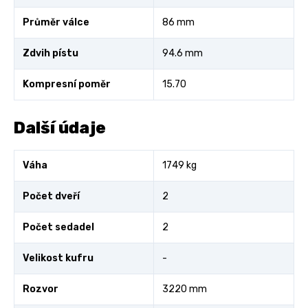
Průměr válce
86 mm
Zdvih pístu
94.6 mm
Kompresní poměr
15.70
Další údaje
Váha
1749 kg
Počet dveří
2
Počet sedadel
2
Velikost kufru
-
Rozvor
3220 mm