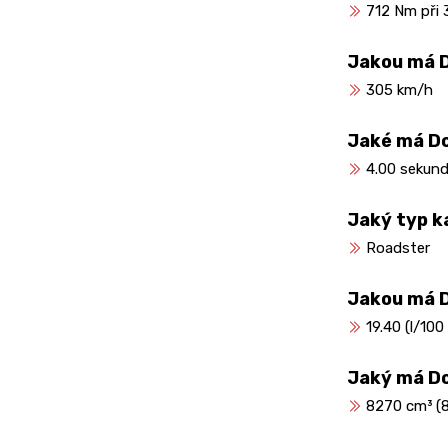
712 Nm při 
Jakou má D
305 km/h
Jaké má Do
4.00 sekund
Jaký typ k
Roadster
Jakou má 
19.40 (l/100
Jaký má D
8270 cm³ (8.