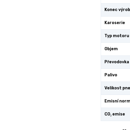
Konec výro
Karoserie
Typ motoru
Objem
Převodovka
Palivo
Velikost pn
Emisní nor
CO₂ emise