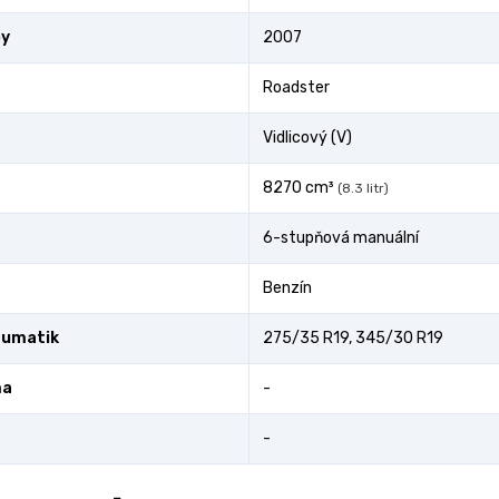
by
2007
Roadster
Vidlicový (V)
8270 cm³
(8.3 litr)
6-stupňová manuální
Benzín
eumatik
275/35 R19, 345/30 R19
ma
-
-