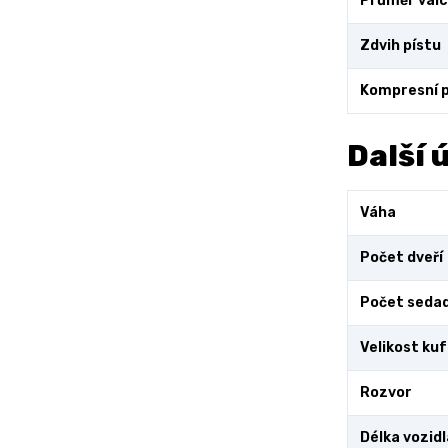
Průměr vál
Zdvih pístu
Kompresní 
Další 
Váha
Počet dveří
Počet sedad
Velikost ku
Rozvor
Délka vozidl