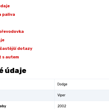
údaje
 paliva
 převodovka
aje
jčastější dotazy
t s autem
é údaje
Dodge
Viper
roby
2002