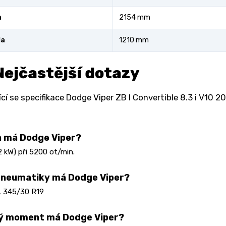
a
2154 mm
la
1210 mm
Nejčastější dotazy
cí se specifikace Dodge Viper ZB I Convertible 8.3 i V10 
 má Dodge Viper?
 kW) při 5200 ot/min.
pneumatiky má Dodge Viper?
, 345/30 R19
vý moment má Dodge Viper?