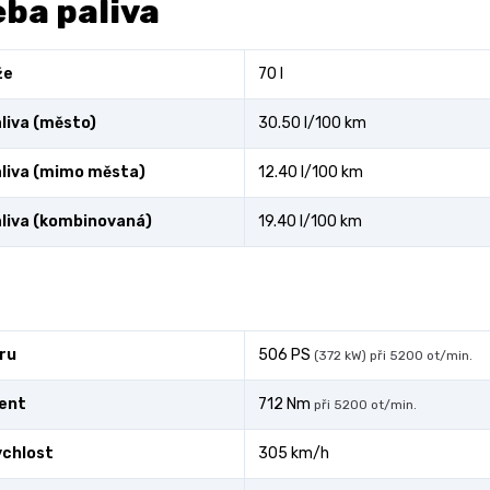
ba paliva
že
70 l
liva (město)
30.50 l/100 km
liva (mimo města)
12.40 l/100 km
liva (kombinovaná)
19.40 l/100 km
ru
506 PS
(372 kW) při 5200 ot/min.
ent
712 Nm
při 5200 ot/min.
ychlost
305 km/h