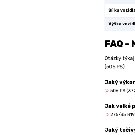
Šířka vozidl
Výška vozid
FAQ - 
Otázky týkají
(506 PS)
Jaký výkon
506 PS (372
Jak velké 
275/35 R19
Jaký toči