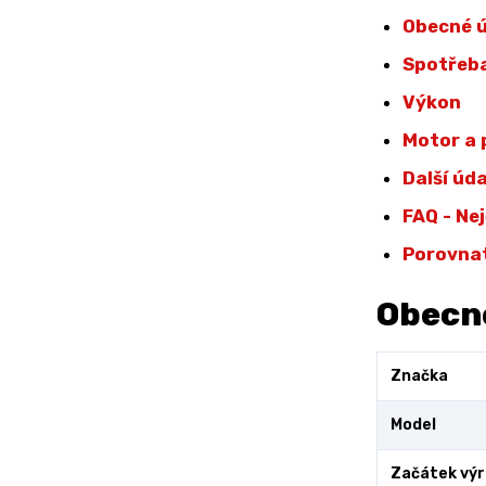
Obecné 
Spotřeba
Výkon
Motor a
Další úd
FAQ - Ne
Porovna
Obecn
Značka
Model
Začátek vý