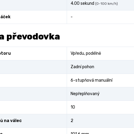
4.00 sekund
(0-100 km/h)
áček
-
a převodovka
otoru
Vpředu, podélně
Zadní pohon
6-stupňová manuální
Nepřeplňovaný
10
ů na válec
2