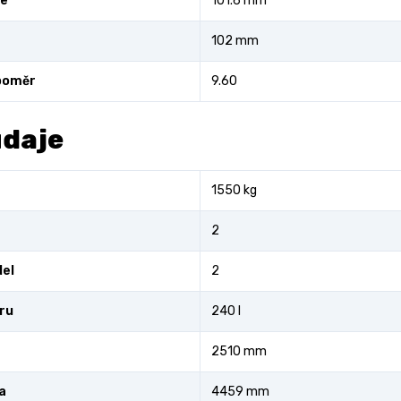
ce
101.6 mm
102 mm
poměr
9.60
údaje
1550 kg
2
el
2
fru
240 l
2510 mm
a
4459 mm