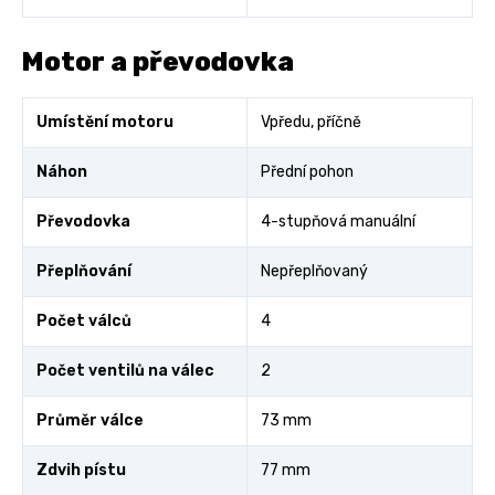
Motor a převodovka
Umístění motoru
Vpředu, příčně
Náhon
Přední pohon
Převodovka
4-stupňová manuální
Přeplňování
Nepřeplňovaný
Počet válců
4
Počet ventilů na válec
2
Průměr válce
73 mm
Zdvih pístu
77 mm