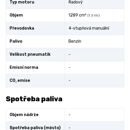
Typ motoru
Řadový
Objem
1289 cm³
(1.3 litr)
Převodovka
4-stupňová manuální
Palivo
Benzín
Velikost pneumatik
-
Emisní norma
-
CO₂ emise
-
Spotřeba paliva
Objem nádrže
-
Spotřeba paliva (město)
-