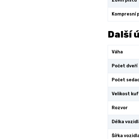
Zdvih pístu
Kompresní 
Další 
Váha
Počet dveří
Počet sedad
Velikost ku
Rozvor
Délka vozidl
Šířka vozidl