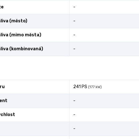
že
-
liva (město)
-
liva (mimo města)
-
liva (kombinovaná)
-
ru
241 PS
(177 kW)
ent
-
ychlost
-
-