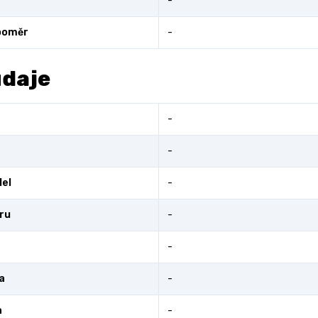
-
poměr
-
údaje
-
-
el
-
fru
-
-
a
-
a
-