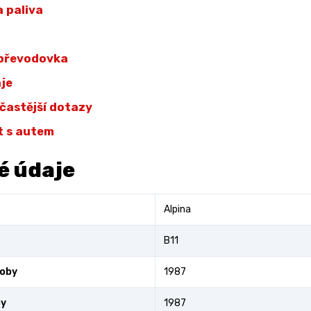
 paliva
 převodovka
aje
jčastější dotazy
t s autem
é údaje
Alpina
B11
roby
1987
by
1987