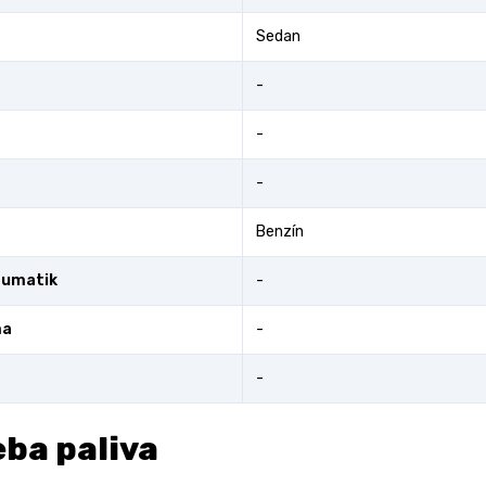
Sedan
-
-
-
Benzín
eumatik
-
ma
-
-
ba paliva