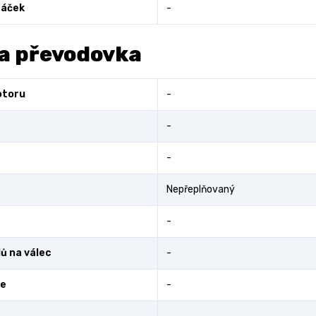
áček
-
a převodovka
otoru
-
-
-
Nepřeplňovaný
-
ů na válec
-
ce
-