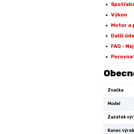
Spotřeba
Výkon
Motor a
Další úd
FAQ - Ne
Porovna
Obecn
Značka
Model
Začátek vý
Konec výro