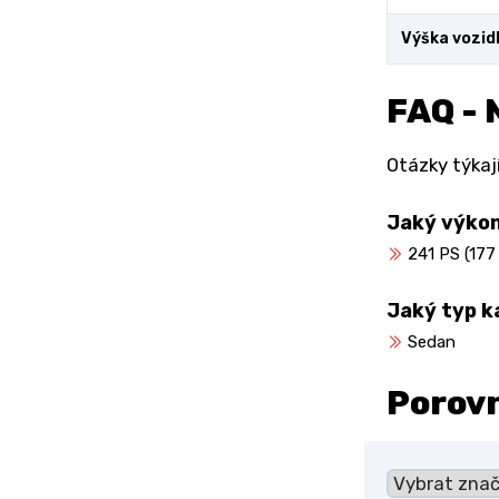
Výška vozid
FAQ - 
Otázky týkají
Jaký výkon
241 PS (177
Jaký typ k
Sedan
Porov