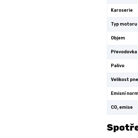
Karoserie
Typ motoru
Objem
Převodovka
Palivo
Velikost pn
Emisní nor
CO₂ emise
Spotře