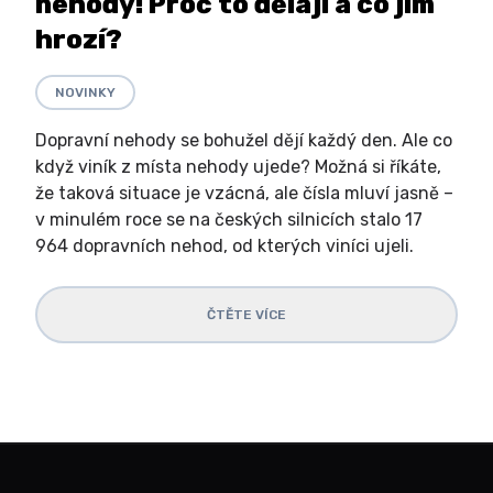
nehody! Proč to dělají a co jim
hrozí?
NOVINKY
Dopravní nehody se bohužel dějí každý den. Ale co
když viník z místa nehody ujede? Možná si říkáte,
že taková situace je vzácná, ale čísla mluví jasně –
v minulém roce se na českých silnicích stalo 17
964 dopravních nehod, od kterých viníci ujeli.
ČTĚTE VÍCE